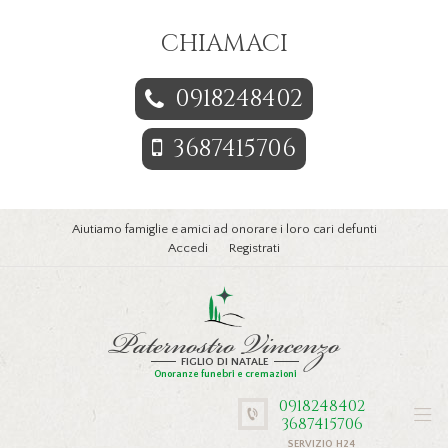
CHIAMACI
0918248402
3687415706
Aiutiamo famiglie e amici ad onorare i loro cari defunti
Accedi
Registrati
Paternostro Vincenzo
FIGLIO DI NATALE
Onoranze funebri e cremazioni
0918248402
3687415706
SERVIZIO H24