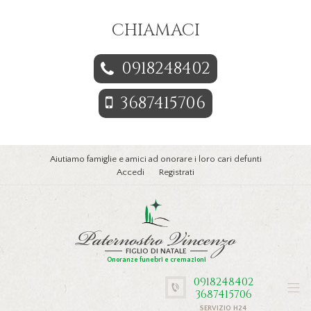
CHIAMACI
0918248402
3687415706
Aiutiamo famiglie e amici ad onorare i loro cari defunti
Accedi
Registrati
Paternostro Vincenzo
FIGLIO DI NATALE
Onoranze funebri e cremazioni
0918248402
3687415706
SERVIZIO H24