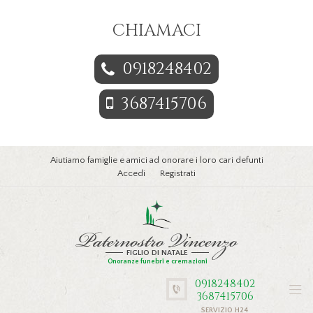
CHIAMACI
0918248402
3687415706
Aiutiamo famiglie e amici ad onorare i loro cari defunti
Accedi
Registrati
Paternostro Vincenzo
FIGLIO DI NATALE
Onoranze funebri e cremazioni
0918248402
3687415706
SERVIZIO H24