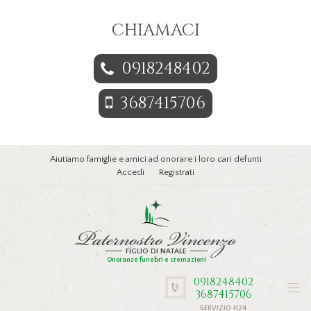
CHIAMACI
0918248402
3687415706
Aiutiamo famiglie e amici ad onorare i loro cari defunti
Accedi
Registrati
Paternostro Vincenzo
FIGLIO DI NATALE
Onoranze funebri e cremazioni
0918248402
3687415706
SERVIZIO H24